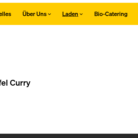
elles
Über Uns
Laden
Bio-Catering
el Curry