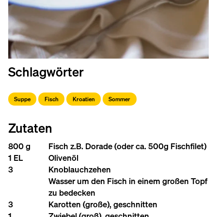
Schlagwörter
Suppe
Fisch
Kroatien
Sommer
Zutaten
800 g
Fisch z.B. Dorade (oder ca. 500g Fischfilet)
1 EL
Olivenöl
3
Knoblauchzehen
Wasser um den Fisch in einem großen Topf
zu bedecken
3
Karotten (große), geschnitten
1
Zwiebel (groß), geschnitten