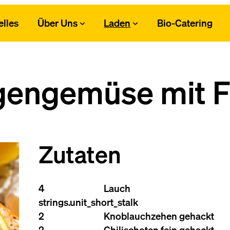
elles
Über Uns
Laden
Bio-Catering
engemüse mit Fi
Zutaten
4
Lauch
strings.unit_short_stalk
2
Knoblauchzehen gehackt
2
Chilischoten fein gehackt