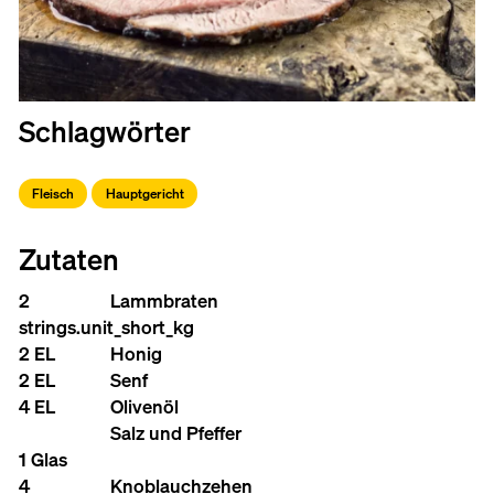
Schlagwörter
Fleisch
Hauptgericht
Zutaten
2
Lammbraten
strings.unit_short_kg
2 EL
Honig
2 EL
Senf
4 EL
Olivenöl
Salz und Pfeffer
1 Glas
4
Knoblauchzehen