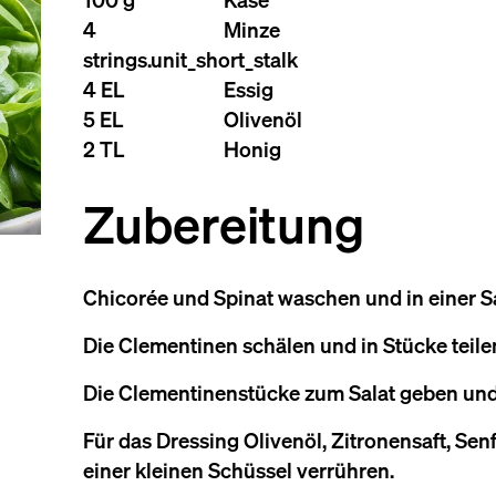
4
Minze
strings.unit_short_stalk
4 EL
Essig
5 EL
Olivenöl
2 TL
Honig
Zubereitung
Chicorée und Spinat waschen und in einer 
Die Clementinen schälen und in Stücke teile
Die Clementinenstücke zum Salat geben und
Für das Dressing Olivenöl, Zitronensaft, Senf
einer kleinen Schüssel verrühren.