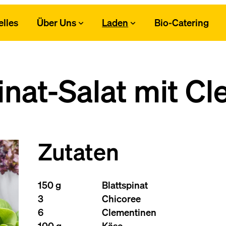
elles
Über Uns
Laden
Bio-Catering
nat-Salat mit C
Zutaten
150 g
Blattspinat
3
Chicoree
6
Clementinen
100 g
Käse